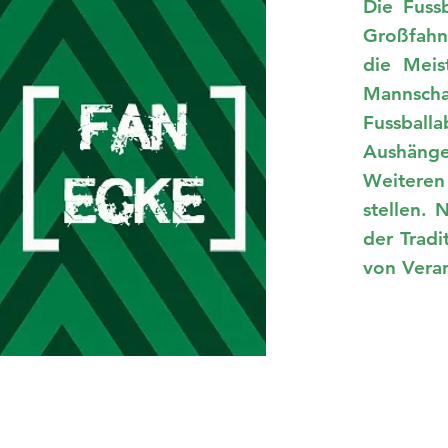
Die Fuss
Großfahne
die Meis
Mannsch
Fussball
Aushänges
Weiteren
stellen.
der Tradi
von Veran