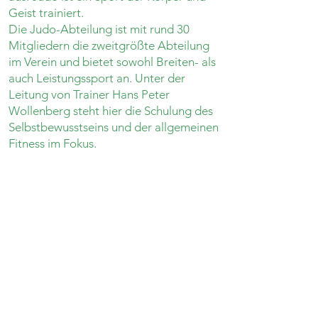
Geist trainiert.
Die Judo-Abteilung ist mit rund
30
Mitgliedern die zweitgrößte Abteilung
im Verein und bietet sowohl Breiten- als
auch Leistungssport an. Unter der
Leitung von Trainer Hans Peter
Wollenberg steht hier die Schulung des
Selbstbewusstseins und der allgemeinen
Fitness im Fokus.
Unser Trainer
… ist begeisterter Judoka, welcher
nicht nur seit langem selbst Judo
ausübt so
ndern n
eben einer
absolvierten Trainerausbildung auch
Jahrzehnte la
nge Erfahrung als Judo
Trainer sowohl im Kinder- als auch im
Erwachsenenbereich mitbringt. Er