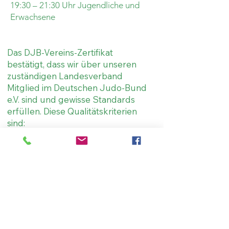
19:30 – 21:30 Uhr Jugendliche und
Erwachsene
Das DJB-Vereins-Zertifikat
bestätigt, dass wir über unseren
zuständigen Landesverband
Mitglied im Deutschen Judo-Bund
e.V. sind und gewisse Standards
erfüllen. Diese Qualitätskriterien
sind:
Qualifizierte und lizenzierte Trainer
Dan-Träger
Kyu-Prüfungen nach DJB-
Richtlinien
Regelmäßige Breitensportaktionen
Teilnahme am Wettkampfbetrieb
Maßnahmen für den Kinderschutz